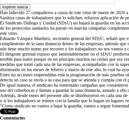
Han fallecido 27 compañeros a causa de este virus de marzo de 2020 a 
Sanitiza casas de trabajadores que lo solicitan; refuerza aplicación de p
El Sindicato Diálogo y Unidad (SDyU) no bajará la guardia en las acci
de los protocolos sanitarios ha puesto en marcha campañas complementa
este virus.
Eduardo Vázquez Martínez, secretario general del SDyU, señaló que el s
cumplimiento de la sana distancia dentro de las empresas, además que
aún tiene mucho tramo por recorrer y los trabajadores no nos vamos a c
El dirigente gremial expuso que lamentablemente en el SDyU perdieron l
terrible para todos porque en un principio muchos no creían que era ver
medidas que tomó cada una de las empresas, acompañadas con la superv
disminuido en los meses de febrero y marzo de este año, lo cual ha ayu
Entre las acciones emprendidas está la programación de más pruebas rá
detecta un caso se envía a su casa para que se atienda y cumpla con el
De igual manera, el sindicato ha fomentado campañas que consistieron e
uso del cubrebocas y llaman a guardar la sana distancia, aunado a ello d
Además, desde enero del presente año se distribuyeron en cada una de l
y si los trabajadores se reúnen con la familia que lo hagan en lugares ven
“Como sindicato no vamos a bajar la guardia, vamos a seguir fomentado
Comentarios