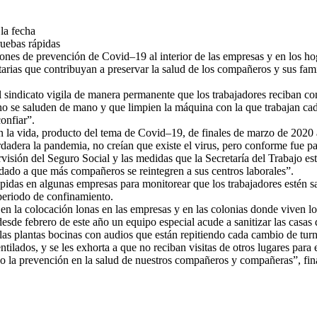
la fecha
ruebas rápidas
ones de prevención de Covid–19 al interior de las empresas y en los ho
rias que contribuyan a preservar la salud de los compañeros y sus fami
indicato vigila de manera permanente que los trabajadores reciban con 
 no se saluden de mano y que limpien la máquina con la que trabajan c
onfiar”.
a vida, producto del tema de Covid–19, de finales de marzo de 2020 a l
dadera la pandemia, no creían que existe el virus, pero conforme fue pa
isión del Seguro Social y las medidas que la Secretaría del Trabajo e
dado a que más compañeros se reintegren a sus centros laborales”.
pidas en algunas empresas para monitorear que los trabajadores estén s
 periodo de confinamiento.
n la colocación lonas en las empresas y en las colonias donde viven lo
esde febrero de este año un equipo especial acude a sanitizar las casas d
as plantas bocinas con audios que están repitiendo cada cambio de turno
tilados, y se les exhorta a que no reciban visitas de otros lugares para e
 la prevención en la salud de nuestros compañeros y compañeras”, fina