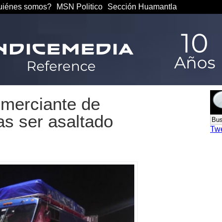
iénes somos?
MSN Politico
Sección Huamantla
omerciante de
s ser asaltado
Tw