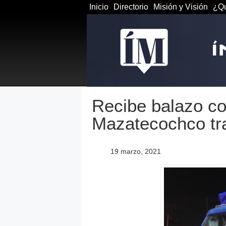
Inicio
Directorio
Misión y Visión
¿Qu
Recibe balazo c
Mazatecochco tra
19 marzo, 2021