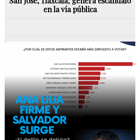
San José, Tlaxcala; genera escándalo
en la vía pública