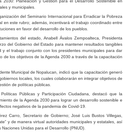
 2030: Planeación y Gestión para el Desarrollo Sostenible en
ales y municipales.
ganización del Seminario Internacional para Erradicar la Pobreza
 en este rubro; además, incentivará el trabajo coordinado entre
tuciones en favor del desarrollo de los pueblos.
tamientos del estado, Anabell Ávalos Zempoalteca, Presidenta
erzo del Gobierno del Estado para mantener resultados tangibles
d y el trabajo conjunto con los presidentes municipales para dar
o de los objetivos de la Agenda 2030 a través de la capacitación
dente Municipal de Nopalucan, indicó que la capacitación generó
gobiernos locales, los cuales colaborarán en integrar objetivos de
estión de políticas públicas.
Políticas Públicas y Participación Ciudadana, destacó que la
miento de la Agenda 2030 para lograr un desarrollo sostenible e
efectos negativos de la pandemia de Covid-19.
érez Carro, Secretario de Gobierno; José Luis Bustos Villegas,
e” y de manera virtual autoridades municipales y estatales, así
 Naciones Unidas para el Desarrollo (PNUD).