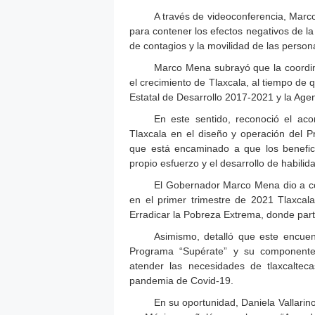
A través de videoconferencia, Marco
para contener los efectos negativos de 
de contagios y la movilidad de las person
Marco Mena subrayó que la coordin
el crecimiento de Tlaxcala, al tiempo de q
Estatal de Desarrollo 2017-2021 y la Age
En este sentido, reconoció el ac
Tlaxcala en el diseño y operación del 
que está encaminado a que los benefici
propio esfuerzo y el desarrollo de habilid
El Gobernador Marco Mena dio a co
en el primer trimestre de 2021 Tlaxcala
Erradicar la Pobreza Extrema, donde parti
Asimismo, detalló que este encuent
Programa “Supérate” y su componente 
atender las necesidades de tlaxcalteca
pandemia de Covid-19.
En su oportunidad, Daniela Vallarin