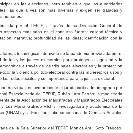
rticipar en las elecciones, pero también a que las autoridades
udes, las que a vez son más diversas y exigen ser tratadas y
os humanos.
emitida por el TEPJF, a través de su Dirección General de
los aspectos evaluados en el concurso fueron: calidad técnica y
ción; narrativa; profundidad de las ideas; identificación con la
taformas tecnológicas, derivado de la pandemia provocada por el
de las y los jueces electorales para proteger la legalidad y la
mocrática a través de los tribunales electorales y la protección
xico; la violencia político-electoral contra las mujeres; los usos y
las redes sociales y su importancia para la justicia electoral.
anera virtual, estuvo presente el jurado calificador integrado por
ional Especializada del TEPJF, Rubén Lara Patrón; la magistrada
identa de la Asociación de Magistradas y Magistrados Electorales
 y Luz María Galindo Vilchis, investigadora y académica de la
co (UNAM) y la Facultad Latinoamericana de Ciencias Sociales
rada de la Sala Superior del TEPJF, Mónica Aralí Soto Fregoso,