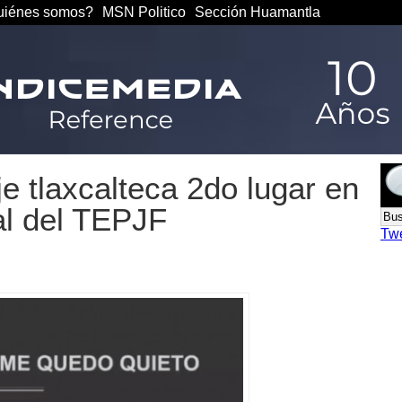
iénes somos?
MSN Politico
Sección Huamantla
e tlaxcalteca 2do lugar en
al del TEPJF
Tw