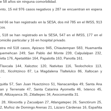
de 58 años sin ninguna comorbilidad.
ento, 15 mil 976 casos negativos y 287 se encuentran en espera
 mil 66 se han registrado en la SESA, dos mil 785 en el IMSS, 913
cos.
os, 518 se han registrado en la SESA, 547 en el IMSS, 177 en el
omicilio particular y 16 en hospital privado.
istra mil 518 casos, Apizaco 945, Chiautempan 583, Huamantla
hquemehcan 249, San Pablo del Monte 239, Calpulalpan 232,
Tetla 176, Apetatitlán 164, Papalotla 163, Panotla 161.
axcala 144, Xaloztoc 120, Nativitas 116, Teolocholco 113,
1, Xicohtzinco 87, La Magdalena Tlaltelulco 86, Xaltocan y
.
quitla 57, San Juan Huactzinco 51, Nanacamilpa 49, Santa Ana
an y Terrenate 47, Santa Catarina Ayometla 46, Ixtenco 45,
, Atltzayanca 35, Zitlaltepec 34, Axocomanitla 31.
28, Xiloxoxtla y Zacualpan 27, Atlangatepec 26, Sanctórum 25,
2, Muñoz de Domingo Arenas 21, Lázaro Cárdenas 16, Españita