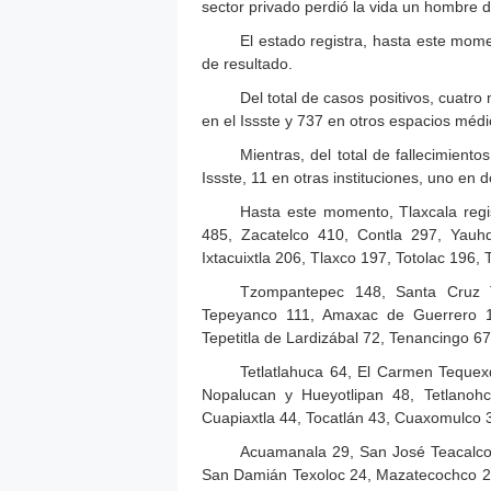
sector privado perdió la vida un hombre 
El estado registra, hasta este mom
de resultado.
Del total de casos positivos, cuatro
en el Issste y 737 en otros espacios médi
Mientras, del total de fallecimient
Issste, 11 en otras instituciones, uno en d
Hasta este momento, Tlaxcala reg
485, Zacatelco 410, Contla 297, Yau
Ixtacuixtla 206, Tlaxco 197, Totolac 196, 
Tzompantepec 148, Santa Cruz Tl
Tepeyanco 111, Amaxac de Guerrero 10
Tepetitla de Lardizábal 72, Tenancingo 67
Tetlatlahuca 64, El Carmen Tequex
Nopalucan y Hueyotlipan 48, Tetlanohc
Cuapiaxtla 44, Tocatlán 43, Cuaxomulco 38
Acuamanala 29, San José Teacalco 
San Damián Texoloc 24, Mazatecochco 2