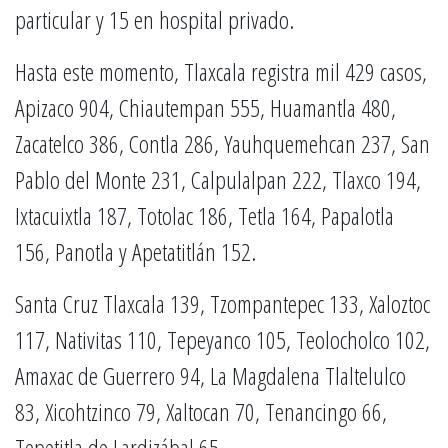
particular y 15 en hospital privado.
Hasta este momento, Tlaxcala registra mil 429 casos,
Apizaco 904, Chiautempan 555, Huamantla 480,
Zacatelco 386, Contla 286, Yauhquemehcan 237, San
Pablo del Monte 231, Calpulalpan 222, Tlaxco 194,
Ixtacuixtla 187, Totolac 186, Tetla 164, Papalotla
156, Panotla y Apetatitlán 152.
Santa Cruz Tlaxcala 139, Tzompantepec 133, Xaloztoc
117, Nativitas 110, Tepeyanco 105, Teolocholco 102,
Amaxac de Guerrero 94, La Magdalena Tlaltelulco
83, Xicohtzinco 79, Xaltocan 70, Tenancingo 66,
Tepetitla de Lardizábal 65.