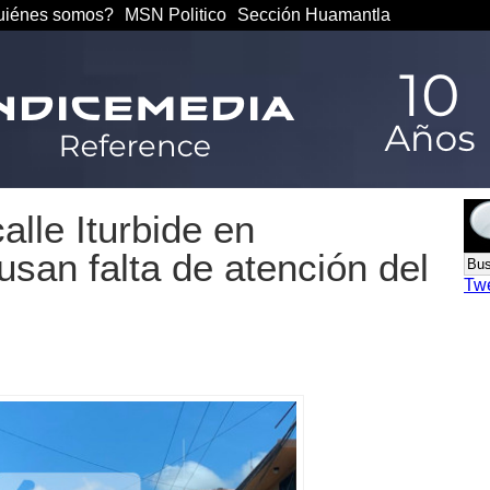
iénes somos?
MSN Politico
Sección Huamantla
alle Iturbide en
san falta de atención del
Tw