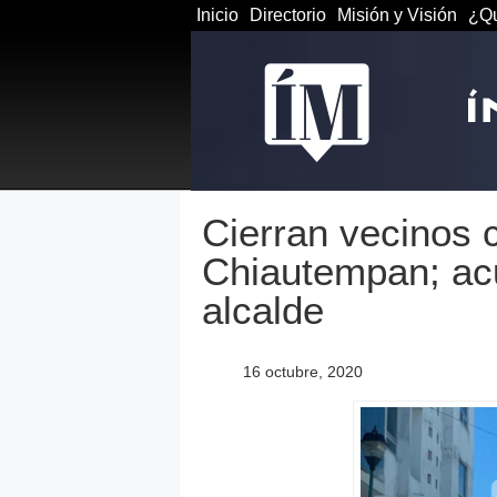
Inicio
Directorio
Misión y Visión
¿Qu
Cierran vecinos c
Chiautempan; acu
alcalde
16 octubre, 2020