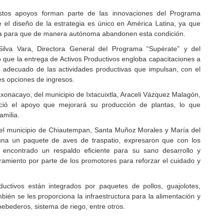
stos apoyos forman parte de las innovaciones del Programa
e el diseño de la estrategia es único en América Latina, ya que
reza para que de manera autónoma abandonen esta condición.
Silva Vara, Directora General del Programa “Supérate” y del
que la entrega de Activos Productivos engloba capacitaciones a
lo adecuado de las actividades productivas que impulsan, con el
es opciones de ingresos.
onacayo, del municipio de Ixtacuixtla, Araceli Vázquez Malagón,
eció el apoyo que mejorará su producción de plantas, lo que
amilia.
el municipio de Chiautempan, Santa Muñoz Morales y María del
una un paquete de aves de traspatio, expresaron que con los
encontrado un respaldo eficiente para su sano desarrollo y
miento por parte de los promotores para reforzar el cuidado y
uctivos están integrados por paquetes de pollos, guajolotes,
ién se les proporciona la infraestructura para la alimentación y
bebederos, sistema de riego, entre otros.