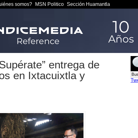
iénes somos?
MSN Politico
Sección Huamantla
“Supérate” entrega de
os en Ixtacuixtla y
Tw