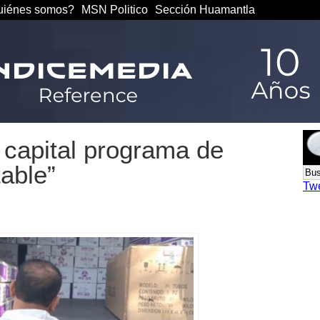
iénes somos?
MSN Politico
Sección Huamantla
capital programa de
able”
Tw