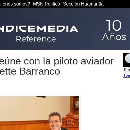
iénes somos?
MSN Politico
Sección Huamantla
úne con la piloto aviador
zette Barranco
Tw