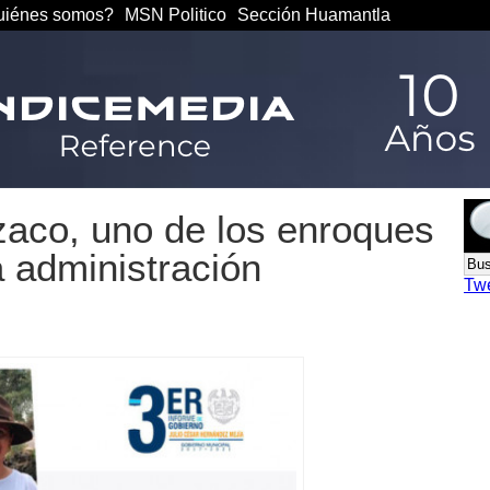
iénes somos?
MSN Politico
Sección Huamantla
aco, uno de los enroques
a administración
Tw