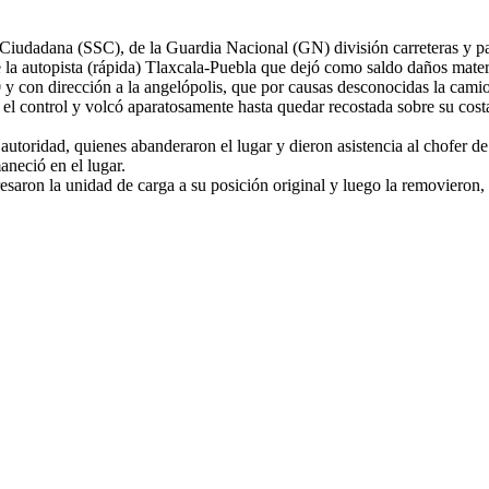
d Ciudadana (SSC), de la Guardia Nacional (GN) división carreteras y 
 la autopista (rápida) Tlaxcala-Puebla que dejó como saldo daños materi
 y con dirección a la angelópolis, que por causas desconocidas la camio
l control y volcó aparatosamente hasta quedar recostada sobre su costad
a autoridad, quienes abanderaron el lugar y dieron asistencia al chofer d
aneció en el lugar.
aron la unidad de carga a su posición original y luego la removieron, p