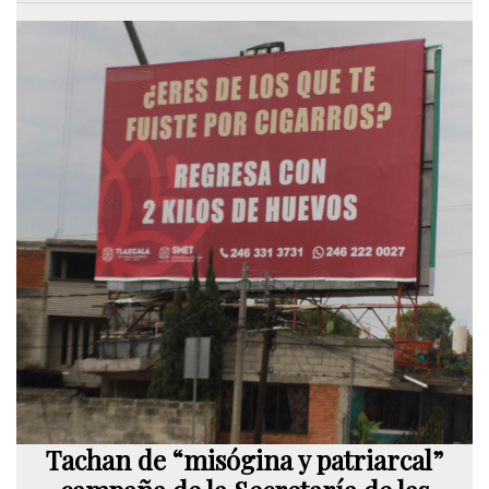
Tachan de “misógina y patriarcal”