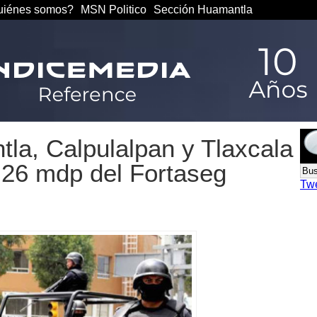
iénes somos?
MSN Politico
Sección Huamantla
la, Calpulalpan y Tlaxcala
 26 mdp del Fortaseg
Tw