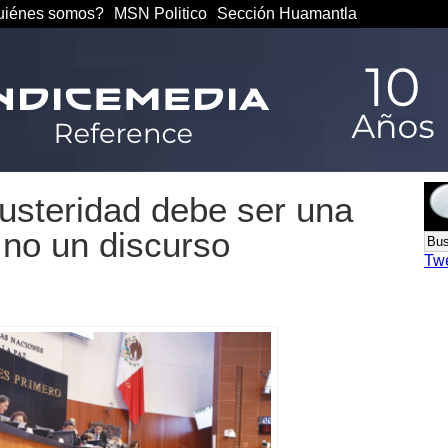
iénes somos?
MSN Politico
Sección Huamantla
usteridad debe ser una
y no un discurso
Tw