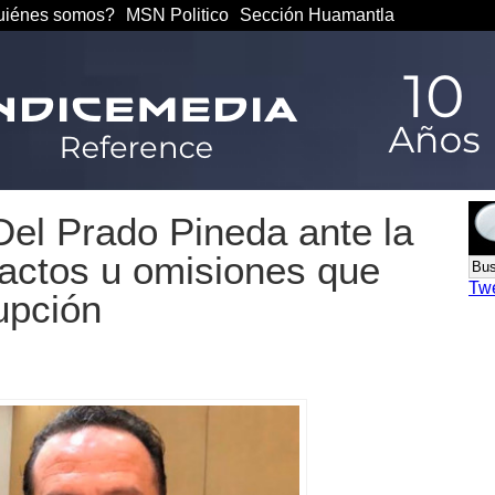
iénes somos?
MSN Politico
Sección Huamantla
el Prado Pineda ante la
actos u omisiones que
Tw
upción