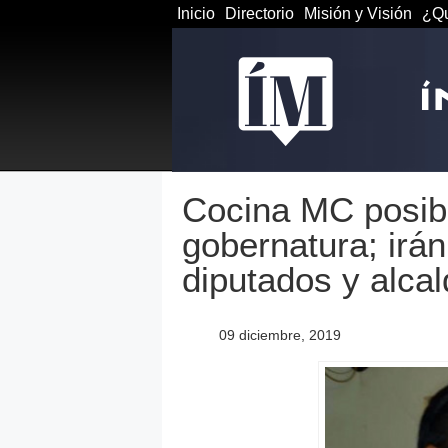
Inicio
Directorio
Misión y Visión
¿Qu
Cocina MC posibl
gobernatura; irá
diputados y alca
09 diciembre, 2019