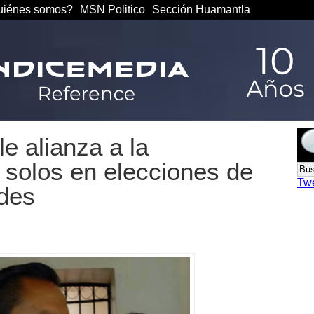
iénes somos?
MSN Politico
Sección Huamantla
e alianza a la
n solos en elecciones de
Tw
ldes