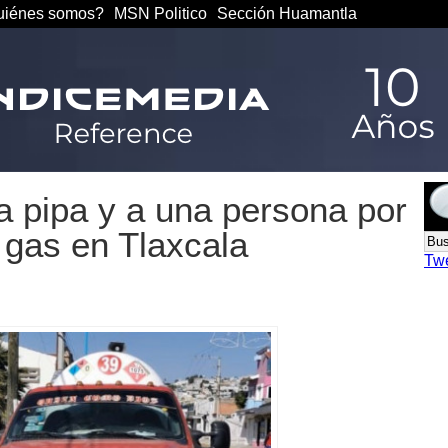
iénes somos?
MSN Politico
Sección Huamantla
 pipa y a una persona por
 gas en Tlaxcala
Tw