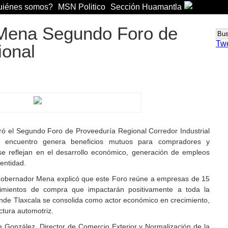
iénes somos?
MSN Politico
Sección Huamantla
Mena Segundo Foro de
Tw
ional
 el Segundo Foro de Proveeduría Regional Corredor Industrial
 encuentro genera beneficios mutuos para compradores y
se reflejan en el desarrollo económico, generación de empleos
 entidad.
Gobernador Mena explicó que este Foro reúne a empresas de 15
imientos de compra que impactarán positivamente a toda la
donde Tlaxcala se consolida como actor económico en crecimiento,
ctura automotriz.
e González, Director de Comercio Exterior y Normalización de la