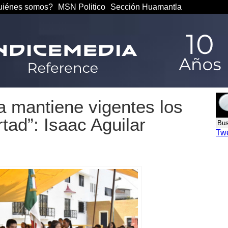
iénes somos?
MSN Politico
Sección Huamantla
ia mantiene vigentes los
rtad”: Isaac Aguilar
Tw