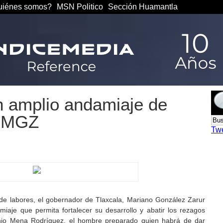
iénes somos?
MSN Politico
Sección Huamantla
un amplio andamiaje de
z: MGZ
Tw
e de labores, el gobernador de Tlaxcala, Mariano González Zarur
aje que permita fortalecer su desarrollo y abatir los rezagos
onio Mena Rodríguez, el hombre preparado quien habrá de dar