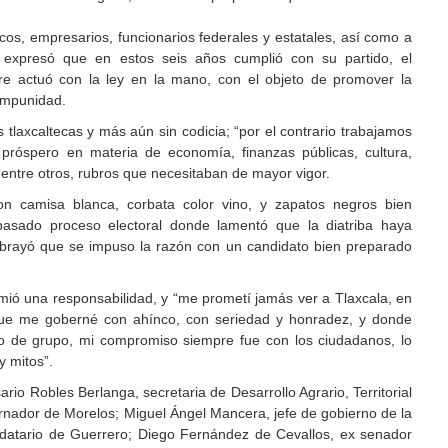
cos, empresarios, funcionarios federales y estatales, así como a
o expresó que en estos seis años cumplió con su partido, el
pre actuó con la ley en la mano, con el objeto de promover la
 impunidad.
tlaxcaltecas y más aún sin codicia; “por el contrario trabajamos
próspero en materia de economía, finanzas públicas, cultura,
, entre otros, rubros que necesitaban de mayor vigor.
n camisa blanca, corbata color vino, y zapatos negros bien
l pasado proceso electoral donde lamentó que la diatriba haya
brayó que se impuso la razón con un candidato bien preparado
ió una responsabilidad, y “me prometí jamás ver a Tlaxcala, en
que me goberné con ahínco, con seriedad y honradez, y donde
o de grupo, mi compromiso siempre fue con los ciudadanos, lo
 y mitos”.
rio Robles Berlanga, secretaria de Desarrollo Agrario, Territorial
nador de Morelos; Miguel Ángel Mancera, jefe de gobierno de la
ndatario de Guerrero; Diego Fernández de Cevallos, ex senador