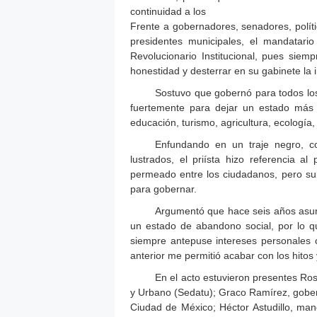
continuidad a los
Frente a gobernadores, senadores, políti
presidentes municipales, el mandatari
Revolucionario Institucional, pues siem
honestidad y desterrar en su gabinete la
Sostuvo que gobernó para todos los 
fuertemente para dejar un estado más 
educación, turismo, agricultura, ecología
Enfundando en un traje negro, co
lustrados, el priísta hizo referencia a
permeado entre los ciudadanos, pero su
para gobernar.
Argumentó que hace seis años asum
un estado de abandono social, por lo 
siempre antepuse intereses personales 
anterior me permitió acabar con los hitos
En el acto estuvieron presentes Rosa
y Urbano (Sedatu); Graco Ramírez, gober
Ciudad de México; Héctor Astudillo, ma