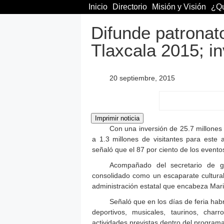
Inicio
Directorio
Misión y Visión
¿Qu
Difunde patronat
Tlaxcala 2015; in
20 septiembre, 2015
Con una inversión de 25.7 millones 
a 1.3 millones de visitantes para este 
señaló que el 87 por ciento de los evento
Acompañado del secretario de go
consolidado como un escaparate cultural, 
administración estatal que encabeza Mar
Señaló que en los días de feria habr
deportivos, musicales, taurinos, char
actividades previstas dentro del programa