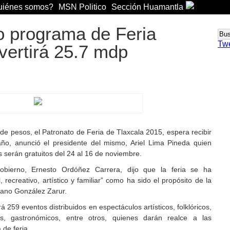
iénes somos?
MSN Politico
Sección Huamantla
o programa de Feria
Tw
vertirá 25.7 mdp
de pesos, el Patronato de Feria de Tlaxcala 2015, espera recibir
año, anunció el presidente del mismo, Ariel Lima Pineda quien
s serán gratuitos del 24 al 16 de noviembre.
bierno, Ernesto Ordóñez Carrera, dijo que la feria se ha
recreativo, artístico y familiar” como ha sido el propósito de la
iano González Zarur.
á 259 eventos distribuidos en espectáculos artísticos, folklóricos,
ros, gastronómicos, entre otros, quienes darán realce a las
 de feria.