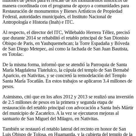
millones de pesos para el rescate de los monumentos históricos de
manera coordinada con el programa de apoyo a comunidades para
Restauración de monumentos y Bienes Artísticos de Propiedad
Federal, autoridades municipales, el Instituto Nacional de
Antropología e Historia (Inah) e ITC.
Al respecto, el director del ITC, Willebaldo Herrera Téllez, precisó
que durante 2014 se rehabilitó el retablo principal de San Dionisio
Obispo de Paris, en Yauhquemehcan; la Torre Espadaña y Bóveda
de San Diego Metepec, así como la fachada de San Juan Bautista,
en Totolac.
De la misma forma, informó que se atendió la Parroquia de Santa
María Magdalena Tlatelulco, la cúpula del templo de San Bernabé
Aparicio, en Nativitas, y se concretó la remodelación del Templo
Santa María Tocatlán. En estos trabajos se aplicaron 3.4 millones de
pesos.
Asimismo, citó que en los años 2012 y 2013 se realizó una inversión
de 2.5 millones de pesos en la primera y segunda etapa de
restauración del retablo principal con advocación a Santa Inés Mártir
del municipio de Zacatelco. A la vez se ejecutaron mejoras al
santuario de San Miguel del Milagro, en Nativitas.
También se restauró el retablo lateral del recinto en honor de San
Luis Obispo de Tolosa, en Huamantla, y la cubierta del templo de la