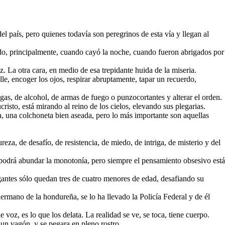
l país, pero quienes todavía son peregrinos de esta vía y llegan al
ntado, principalmente, cuando cayó la noche, cuando fueron abrigados por
z. La otra cara, en medio de esa trepidante huida de la miseria.
e, encoger los ojos, respirar abruptamente, tapar un recuerdo,
ogas, de alcohol, de armas de fuego o punzocortantes y alterar el orden.
isto, está mirando al reino de los cielos, elevando sus plegarias.
, una colchoneta bien aseada, pero lo más importante son aquellas
za, de desafío, de resistencia, de miedo, de intriga, de misterio y del
uí podrá abundar la monotonía, pero siempre el pensamiento obsesivo está
gantes sólo quedan tres de cuatro menores de edad, desafiando su
mano de la hondureña, se lo ha llevado la Policía Federal y de él
voz, es lo que los delata. La realidad se ve, se toca, tiene cuerpo.
un vagón, y se pegara en pleno rostro.