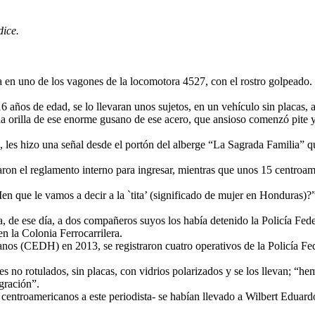
dice.
 en uno de los vagones de la locomotora 4527, con el rostro golpeado.
años de edad, se lo llevaran unos sujetos, en un vehículo sin placas, a
a orilla de ese enorme gusano de ese acero, que ansioso comenzó pite y pi
es hizo una señal desde el portón del alberge “La Sagrada Familia” qu
aron el reglamento interno para ingresar, mientras que unos 15 centroa
¿Men que le vamos a decir a la `tita’ (significado de mujer en Hondura
a, de ese día, a dos compañeros suyos los había detenido la Policía Feder
n la Colonia Ferrocarrilera.
 (CEDH) en 2013, se registraron cuatro operativos de la Policía Federa
s no rotulados, sin placas, con vidrios polarizados y se los llevan; “he
gración”.
os centroamericanos a este periodista- se habían llevado a Wilbert Edu