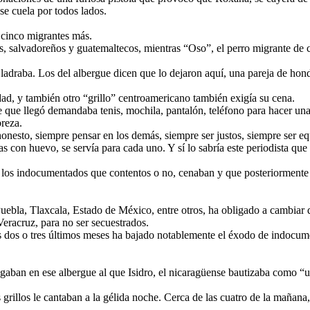
se cuela por todos lados.
o cinco migrantes más.
s, salvadoreños y guatemaltecos, mientras “Oso”, el perro migrante de c
 ladraba. Los del albergue dicen que lo dejaron aquí, una pareja de ho
dad, y también otro “grillo” centroamericano también exigía su cena.
que llegó demandaba tenis, mochila, pantalón, teléfono para hacer una
breza.
onesto, siempre pensar en los demás, siempre ser justos, siempre ser equ
 con huevo, se servía para cada uno. Y sí lo sabría este periodista que d
los indocumentados que contentos o no, cenaban y que posteriormente de
uebla, Tlaxcala, Estado de México, entre otros, ha obligado a cambiar d
 Veracruz, para no ser secuestrados.
s o tres últimos meses ha bajado notablemente el éxodo de indocumenta
gaban en ese albergue al que Isidro, el nicaragüense bautizaba como “un
illos le cantaban a la gélida noche. Cerca de las cuatro de la mañana, 