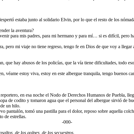
rtó estaba junto al solidario Elvin, por lo que el resto de los nómada
render la aventura?
enir para mis padres, para mi hermano y para mí… si es difícil, pero ha
a, pero mi viaje no tiene regreso, tengo fe en Dios de que voy a llegar 
 que hay abusos de los policías, que la vía tiene dificultades, todo eso
en, véame estoy viva, estoy en este albergue tranquila, tengo buenos ca
 reportero, en esa noche el Nodo de Derechos Humanos de Puebla, llegó 
pa de codito y tomaron agua que el personal del albergue sirvió de bue
 de un hilo.
o pantalón, tomó una pastilla para el dolor, reposo sobre aquella colch
o de estrellas.
-000-
altos, de los golpes, de los secuestros.