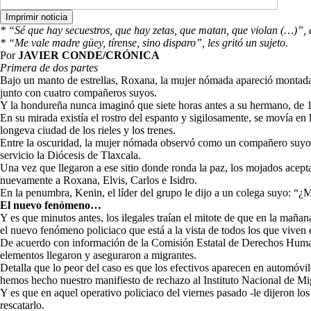
* “Sé que hay secuestros, que hay zetas, que matan, que violan (…)”, 
* “Me vale madre güey, tírense, sino disparo”, les gritó un sujeto.
Por
JAVIER CONDE/CRÓNICA
Primera de dos partes
Bajo un manto de estrellas, Roxana, la mujer nómada apareció montada
junto con cuatro compañeros suyos.
Y la hondureña nunca imaginó que siete horas antes a su hermano, de 16 
En su mirada existía el rostro del espanto y sigilosamente, se movía en l
longeva ciudad de los rieles y los trenes.
Entre la oscuridad, la mujer nómada observó como un compañero suyo, l
servicio la Diócesis de Tlaxcala.
Una vez que llegaron a ese sitio donde ronda la paz, los mojados acept
nuevamente a Roxana, Elvis, Carlos e Isidro.
En la penumbra, Kenin, el líder del grupo le dijo a un colega suyo: “
El nuevo fenómeno…
Y es que minutos antes, los ilegales traían el mitote de que en la mañan
el nuevo fenómeno policiaco que está a la vista de todos los que viven e
De acuerdo con información de la Comisión Estatal de Derechos Humanos
elementos llegaron y aseguraron a migrantes.
Detalla que lo peor del caso es que los efectivos aparecen en automóvile
hemos hecho nuestro manifiesto de rechazo al Instituto Nacional de Mi
Y es que en aquel operativo policiaco del viernes pasado -le dijeron l
rescatarlo.