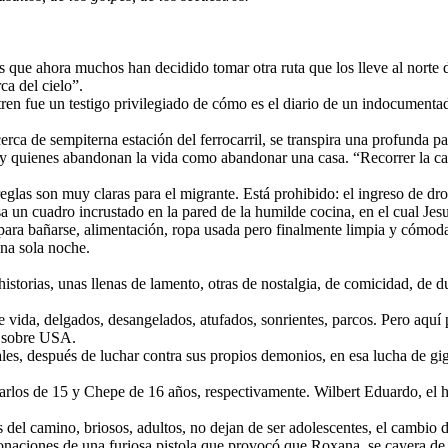
 que ahora muchos han decidido tomar otra ruta que los lleve al norte de
ca del cielo”.
el tren fue un testigo privilegiado de cómo es el diario de un indocume
rca de sempiterna estación del ferrocarril, se transpira una profunda pa
y quienes abandonan la vida como abandonar una casa. “Recorrer la call
reglas son muy claras para el migrante. Está prohibido: el ingreso de dr
un cuadro incrustado en la pared de la humilde cocina, en el cual Jesucr
ara bañarse, alimentación, ropa usada pero finalmente limpia y cómoda
una sola noche.
orias, unas llenas de lamento, otras de nostalgia, de comicidad, de dure
 de vida, delgados, desangelados, atufados, sonrientes, parcos. Pero aq
, sobre USA.
les, después de luchar contra sus propios demonios, en esa lucha de gi
los de 15 y Chepe de 16 años, respectivamente. Wilbert Eduardo, el her
el camino, briosos, adultos, no dejan de ser adolescentes, el cambio de 
onaciones de una furiosa pistola que provocó que Roxana, se cayera de 