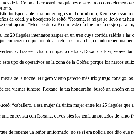
cinos de la Colonia Ferrocarrilera quienes observaron como elementos d
 sitio.
isito indispensable para poder ingresar al dormitorio, Kenin se levantó
 años de edad, y a bocajarro le soltó: “Roxana, la migra se llevó a tu 
 se contrajeron. “Men -le dijo a Kenin- este día fue un día negro para 
 los 20 ilegales intentaron zarpar en un tren cuya corrida saldría a la
ue comenzó a rápidamente a acelerar su marcha, cuando repentinamente 
ertencia. Tras escuchar un impacto de bala, Roxana y Elvi, se aventaron
este tipo de operativos en la zona de la Colfer, porque los narcos utili
media de la noche, el ligero viento pareció más frío y trajo consigo los
 de ese viernes funesto, Roxana, la tita hondureña, buscó un rincón en es
uceó: “caballero, a esa mujer (la única mujer entre los 25 ilegales que a
 una entrevista con Roxana, cuyos pies los tenía amoratados de tanto frí
que de repente un señor uniformado, no sé si era policía nos dijo que 