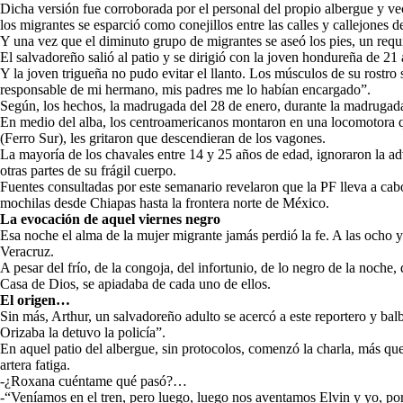
Dicha versión fue corroborada por el personal del propio albergue y ve
los migrantes se esparció como conejillos entre las calles y callejones del
Y una vez que el diminuto grupo de migrantes se aseó los pies, un requ
El salvadoreño salió al patio y se dirigió con la joven hondureña de 21
Y la joven trigueña no pudo evitar el llanto. Los músculos de su rostro
responsable de mi hermano, mis padres me lo habían encargado”.
Según, los hechos, la madrugada del 28 de enero, durante la madrugada,
En medio del alba, los centroamericanos montaron en una locomotora q
(Ferro Sur), les gritaron que descendieran de los vagones.
La mayoría de los chavales entre 14 y 25 años de edad, ignoraron la adv
otras partes de su frágil cuerpo.
Fuentes consultadas por este semanario revelaron que la PF lleva a cabo 
mochilas desde Chiapas hasta la frontera norte de México.
La evocación de aquel viernes negro
Esa noche el alma de la mujer migrante jamás perdió la fe. A las ocho y 
Veracruz.
A pesar del frío, de la congoja, del infortunio, de lo negro de la noche,
Casa de Dios, se apiadaba de cada uno de ellos.
El origen…
Sin más, Arthur, un salvadoreño adulto se acercó a este reportero y balb
Orizaba la detuvo la policía”.
En aquel patio del albergue, sin protocolos, comenzó la charla, más que
artera fatiga.
-¿Roxana cuéntame qué pasó?…
-“Veníamos en el tren, pero luego, luego nos aventamos Elvin y yo, por