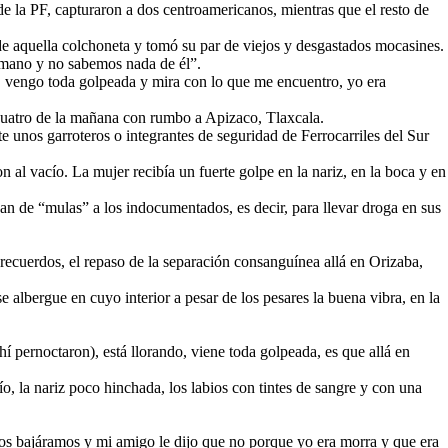
e la PF, capturaron a dos centroamericanos, mientras que el resto de
 de aquella colchoneta y tomó su par de viejos y desgastados mocasines.
hermano y no sabemos nada de él”.
mí, vengo toda golpeada y mira con lo que me encuentro, yo era
s cuatro de la mañana con rumbo a Apizaco, Tlaxcala.
unos garroteros o integrantes de seguridad de Ferrocarriles del Sur
 al vacío. La mujer recibía un fuerte golpe en la nariz, en la boca y en
zan de “mulas” a los indocumentados, es decir, para llevar droga en sus
 recuerdos, el repaso de la separación consanguínea allá en Orizaba,
e albergue en cuyo interior a pesar de los pesares la buena vibra, en la
hí pernoctaron), está llorando, viene toda golpeada, es que allá en
o, la nariz poco hinchada, los labios con tintes de sangre y con una
nos bajáramos y mi amigo le dijo que no porque yo era morra y que era