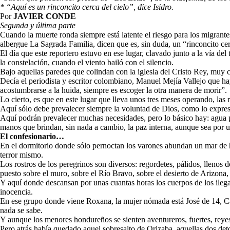
* “Aquí es un rinconcito cerca del cielo”, dice Isidro.
Por
JAVIER CONDE
Segunda y última parte
Cuando la muerte ronda siempre está latente el riesgo para los migrantes
albergue La Sagrada Familia, dicen que es, sin duda, un “rinconcito cer
El día que este reportero estuvo en ese lugar, clavado junto a la vía d
la constelación, cuando el viento bailó con el silencio.
Bajo aquellas paredes que colindan con la iglesia del Cristo Rey, muy ce
Decía el periodista y escritor colombiano, Manuel Mejía Vallejo que ha
acostumbrarse a la huida, siempre es escoger la otra manera de morir”.
Lo cierto, es que en este lugar que lleva unos tres meses operando, las 
Aquí sólo debe prevalecer siempre la voluntad de Dios, como lo expresa 
Aquí podrán prevalecer muchas necesidades, pero lo básico hay: agua p
manos que brindan, sin nada a cambio, la paz interna, aunque sea por 
El confesionario…
En el dormitorio donde sólo pernoctan los varones abundan un mar de hist
terror mismo.
Los rostros de los peregrinos son diversos: regordetes, pálidos, llenos
puesto sobre el muro, sobre el Río Bravo, sobre el desierto de Arizona
Y aquí donde descansan por unas cuantas horas los cuerpos de los ilega
inocencia.
En ese grupo donde viene Roxana, la mujer nómada está José de 14, Car
nada se sabe.
Y aunque los menores hondureños se sienten aventureros, fuertes, reyes d
Pero atrás había quedado aquel sobresalto de Orizaba, aquellas dos det