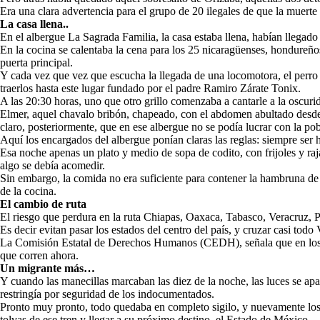
Era una clara advertencia para el grupo de 20 ilegales de que la muerte 
La casa llena..
En el albergue La Sagrada Familia, la casa estaba llena, habían llegad
En la cocina se calentaba la cena para los 25 nicaragüenses, hondureño
puerta principal.
Y cada vez que vez que escucha la llegada de una locomotora, el perro
traerlos hasta este lugar fundado por el padre Ramiro Zárate Tonix.
A las 20:30 horas, uno que otro grillo comenzaba a cantarle a la oscuri
Elmer, aquel chavalo bribón, chapeado, con el abdomen abultado desde 
claro, posteriormente, que en ese albergue no se podía lucrar con la po
Aquí los encargados del albergue ponían claras las reglas: siempre ser h
Esa noche apenas un plato y medio de sopa de codito, con frijoles y rajas
algo se debía acomedir.
Sin embargo, la comida no era suficiente para contener la hambruna de 
de la cocina.
El cambio de ruta
El riesgo que perdura en la ruta Chiapas, Oaxaca, Tabasco, Veracruz, P
Es decir evitan pasar los estados del centro del país, y cruzar casi todo
La Comisión Estatal de Derechos Humanos (CEDH), señala que en los do
que corren ahora.
Un migrante más…
Y cuando las manecillas marcaban las diez de la noche, las luces se apa
restringía por seguridad de los indocumentados.
Pronto muy pronto, todo quedaba en completo sigilo, y nuevamente los gr
tolvas de ese tren y llegar a su próximo destino, el Estado de México.