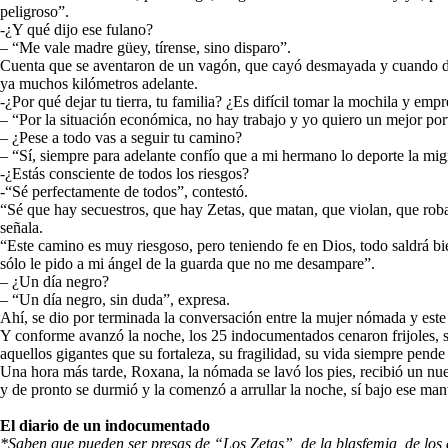
peligroso”.
-¿Y qué dijo ese fulano?
– “Me vale madre güey, tírense, sino disparo”.
Cuenta que se aventaron de un vagón, que cayó desmayada y cuando despe
ya muchos kilómetros adelante.
-¿Por qué dejar tu tierra, tu familia? ¿Es difícil tomar la mochila y emp
– “Por la situación económica, no hay trabajo y yo quiero un mejor porv
– ¿Pese a todo vas a seguir tu camino?
– “Sí, siempre para adelante confío que a mi hermano lo deporte la migr
-¿Estás consciente de todos los riesgos?
-“Sé perfectamente de todos”, contestó.
“Sé que hay secuestros, que hay Zetas, que matan, que violan, que roban,
señala.
“Este camino es muy riesgoso, pero teniendo fe en Dios, todo saldrá bi
sólo le pido a mi ángel de la guarda que no me desampare”.
– ¿Un día negro?
– “Un día negro, sin duda”, expresa.
Ahí, se dio por terminada la conversación entre la mujer nómada y este
Y conforme avanzó la noche, los 25 indocumentados cenaron frijoles, so
aquellos gigantes que su fortaleza, su fragilidad, su vida siempre pende
Una hora más tarde, Roxana, la nómada se lavó los pies, recibió un nuev
y de pronto se durmió y la comenzó a arrullar la noche, sí bajo ese mant
El diario de un indocumentado
*Saben que pueden ser presas de “Los Zetas”, de la blasfemia, de los as