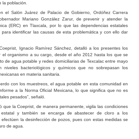
 la población.
en el Salón Juárez de Palacio de Gobierno, Ordóñez Carrera
obernador Mariano González Zarur, de prevenir y atender la
ica (ERC) en Tlaxcala, por lo que las dependencias estatales
para identificar las causas de esta problemática y con ello dar
 Coeprist, Ignacio Ramírez Sánchez, detalló a los presentes los
or el organismo a su cargo, desde el año 2012 hasta los que se
to de agua potable y redes domiciliarias de Texcalac entre mayo
an niveles bacteriológicos y químicos que no sobrepasan los
exicanas en materia sanitaria.
uerdo con los muestreos, el agua potable en esta comunidad en
onforme a la Norma Oficial Mexicana, lo que significa que no es
tales pesados”, señaló.
lcó que la Coeprist, de manera permanente, vigila las condiciones
o estatal y también se encarga de abastecer de cloro a los
 efectúen la desinfección de pozos, pues con estas medidas se
uro de agua.