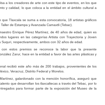
sa a los creadores de arte con este tipo de eventos, en los que
to y calidad, lo que coloca a la entidad en el ámbito cultural a
 que Tlaxcala se suma a esta convocatoria, 18 artistas gráficos
l Taller de Estampa y Avanzada Camaxtli (Tebac).
 maestro Enrique Pérez Martínez, de 40 años de edad, quien es
dos lugares en las categorías Artista con Trayectoria y Joven
ía Suquri, respectivamente, ambos con 32 años de edad.
con estos premios se reconoce la labor que la presente
zález Zarur, hace en la entidad a favor de las artes plásticas y
enal recibió este año más de 200 trabajos, provenientes de los
xico, Veracruz, Distrito Federal y Morelos.
Martínez, galardonado con la mención honorífica, aseguró que
alento que desarrollan los tlaxcaltecas a través del Tebac, por lo
ntregados para formar parte de la exposición del Museo de la