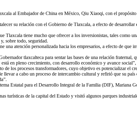
xcala al Embajador de China en México, Qiu Xiaoqi, con el propósito d
fortalecer su relación con el Gobierno de Tlaxcala, a efecto de desarrolla
 Tlaxcala tiene mucho que ofrecer a los inversionistas, tales como una 
y, sobre todo, seguridad.
e una atención personalizada hacia los empresarios, a efecto de que invi
obernador tlaxcalteca para sentar las bases de una relación fraternal, 
 está en pleno crecimiento, con desarrollo económico y avance social”, 
o de los procesos transformadores, cuyo objetivo es potencializar el c
levar a cabo un proceso de intercambio cultural y refirió que su país es
da”.
stema Estatal para el Desarrollo Integral de la Familia (DIF), Mariana 
nas turísticas de la capital del Estado y visitó algunos parques industria