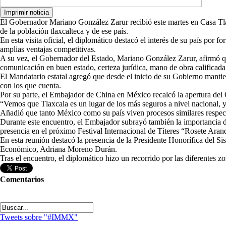
El Gobernador Mariano González Zarur recibió este martes en Casa Tla
de la población tlaxcalteca y de ese país.
En esta visita oficial, el diplomático destacó el interés de su país por 
amplias ventajas competitivas.
A su vez, el Gobernador del Estado, Mariano González Zarur, afirmó que
comunicación en buen estado, certeza jurídica, mano de obra calificada 
El Mandatario estatal agregó que desde el inicio de su Gobierno mantien
con los que cuenta.
Por su parte, el Embajador de China en México recalcó la apertura del G
“Vemos que Tlaxcala es un lugar de los más seguros a nivel nacional, y
Añadió que tanto México como su país viven procesos similares respect
Durante este encuentro, el Embajador subrayó también la importancia de l
presencia en el próximo Festival Internacional de Títeres “Rosete Aran
En esta reunión destacó la presencia de la Presidente Honorífica del Si
Económico, Adriana Moreno Durán.
Tras el encuentro, el diplomático hizo un recorrido por las diferentes zo
Comentarios
Tweets sobre "#IMMX"