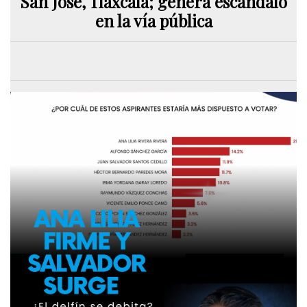
San José, Tlaxcala; genera escándalo
en la vía pública