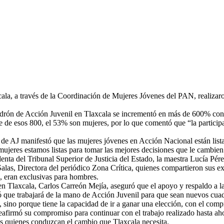
cala, a través de la Coordinación de Mujeres Jóvenes del PAN, realizaron
adrón de Acción Juvenil en Tlaxcala se incrementó en más de 600% con r
de esos 800, el 53% son mujeres, por lo que comentó que “la participa
 AJ manifestó que las mujeres jóvenes en Acción Nacional están listas
ujeres estamos listas para tomar las mejores decisiones que le cambie
denta del Tribunal Superior de Justicia del Estado, la maestra Lucía Pé
Salas, Directora del periódico Zona Crítica, quienes compartieron sus 
o, eran exclusivas para hombres.
 en Tlaxcala, Carlos Carreón Mejía, aseguró que el apoyo y respaldo a 
ó que trabajará de la mano de Acción Juvenil para que sean nuevos cuad
 sino porque tiene la capacidad de ir a ganar una elección, con el com
eafirmó su compromiso para continuar con el trabajo realizado hasta ah
es quienes conduzcan el cambio que Tlaxcala necesita.