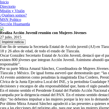
Inicio
Directorio
Misión y Visión
¿Quiénes somos?
MSN Politico
Sección Huamantla
Realiza Acción Juvenil reunión con Mujeres Jóvenes
27 julio, 2015
Este fin de semana la Secretaría Estatal de Acción juvenil (AJ) en Tlax
18 y 26 años de edad, de todo el estado de Tlaxcala.
Oscar González Secretario Estatal de Acción Juvenil, destacó que el p
existen 800 jóvenes que integran Acción Juvenil. Asimismo abundó que 
responsable”.
Por su parte Mirza Amaral Sánchez, Coordinadora de Mujeres Jóvenes de
Tlaxcala y México. De igual forma aseveró que demostrarán que: “las m
Al evento asistieron como penalistas la magistrada Elsa Cordero, Presi
Cívica de la Junta Ejecutiva Local del INE, y la periodista Guadalupe 
decisiones y encargos de alta responsabilidad que, hasta el siglo pasad
En el mismo sentido el Presidente Estatal del Partido Acción Nacional
campaña por la dirigencia estatal del PAN. En el mismo sentido destac
dijo: “no debemos impulsar a las mujeres porque la ley nos lo demande,
Por último Mirza Amaral Sánchez agradeció a las presentes a quienes r
cara a las elecciones del próximo año, para que sean las mujeres jóven