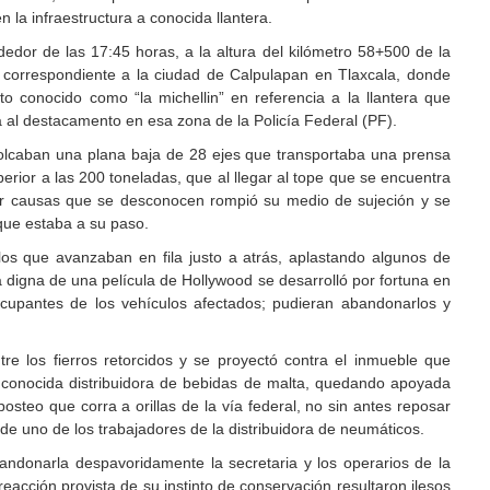
n la infraestructura a conocida llantera.
ededor de las 17:45 horas, a la altura del kilómetro 58+500 de la
 correspondiente a la ciudad de Calpulapan en Tlaxcala, donde
nto conocido como “la michellin” en referencia a la llantera que
 al destacamento en esa zona de la Policía Federal (PF).
lcaban una plana baja de 28 ejes que transportaba una prensa
erior a las 200 toneladas, que al llegar al tope que se encuentra
or causas que se desconocen rompió su medio de sujeción y se
 que estaba a su paso.
los que avanzaban en fila justo a atrás, aplastando algunos de
 digna de una película de Hollywood se desarrolló por fortuna en
ocupantes de los vehículos afectados; pudieran abandonarlos y
re los fierros retorcidos y se proyectó contra el inmueble que
 conocida distribuidora de bebidas de malta, quedando apoyada
steo que corra a orillas de la vía federal, no sin antes reposar
de uno de los trabajadores de la distribuidora de neumáticos.
andonarla despavoridamente la secretaria y los operarios de la
reacción provista de su instinto de conservación resultaron ilesos