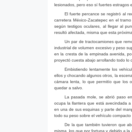
lesionados, pero eso sí fuertes estragos e
El fuerte percance se registró al r
carretera México-Zacatepec en el tramo
según testigos oculares, al llegar al pu
resultó afectada, misma que esta próxima
Un par de tractocamiones que remo
industrial de volumen excesivo y peso sup
en la cresta de la empinada avenida, p
proyectó cuesta abajo arrollando todo lo
Embistiendo lentamente los vehícu
ellos y chocando algunos otros, la escena
cámara lenta, lo que permitío que los 
quedar a salvo.
La pasada mole, se abrió paso ent
ocupa la llantera que está avecindada a
en una de sus esquinas y parte del manpo
todo su peso sobre el vehículo compacto 
De la que también tuvieron que ab
misma, los que por fortuna y debido a la 