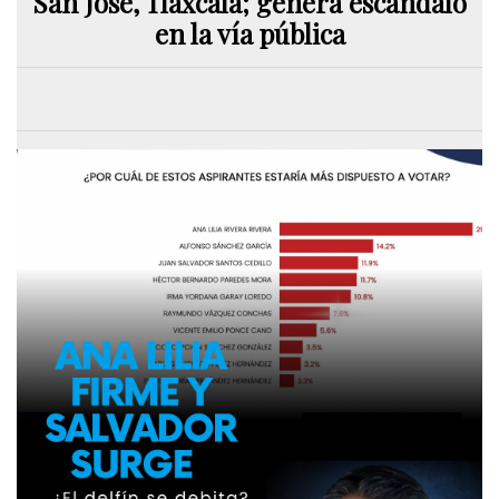
San José, Tlaxcala; genera escándalo
en la vía pública