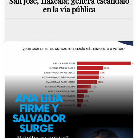
San José, Tlaxcala; genera escándalo
en la vía pública