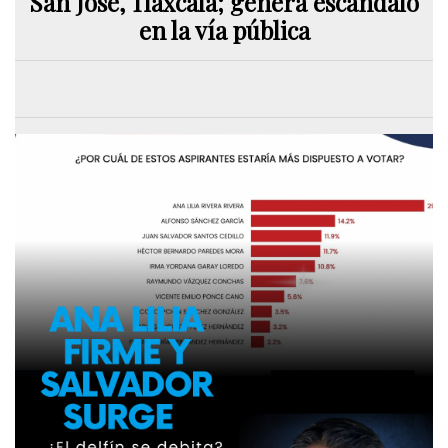
San José, Tlaxcala; genera escándalo
en la vía pública