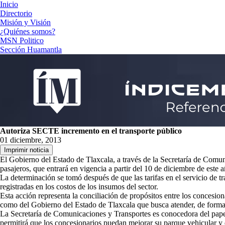
Inicio
Directorio
Misión y Visión
¿Quiénes somos?
MSN Politico
Sección Huamantla
Autoriza SECTE incremento en el transporte público
01 diciembre, 2013
El Gobierno del Estado de Tlaxcala, a través de la Secretaría de Comun
pasajeros, que entrará en vigencia a partir del 10 de diciembre de este a
La determinación se tomó después de que las tarifas en el servicio de tra
registradas en los costos de los insumos del sector.
Esta acción representa la conciliación de propósitos entre los concesion
como del Gobierno del Estado de Tlaxcala que busca atender, de forma eq
La Secretaría de Comunicaciones y Transportes es conocedora del papel 
permitirá que los concesionarios puedan mejorar su parque vehicular y d