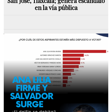
San José, Tlaxcala; genera escándalo
en la vía pública