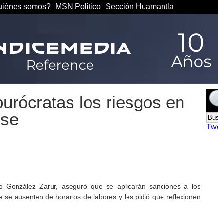
iénes somos?
MSN Politico
Sección Huamantla
urócratas los riesgos en
rse
Tw
o González Zarur, aseguró que se aplicarán sanciones a los
 se ausenten de horarios de labores y les pidió que reflexionen