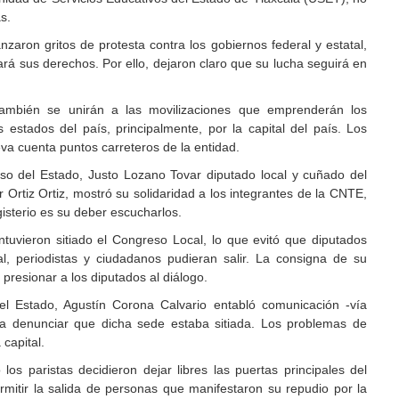
s.
zaron gritos de protesta contra los gobiernos federal y estatal,
rá sus derechos. Por ello, dejaron claro que su lucha seguirá en
ambién se unirán a las movilizaciones que emprenderán los
 estados del país, principalmente, por la capital del país. Los
a cuenta puntos carreteros de la entidad.
so del Estado, Justo Lozano Tovar diputado local y cuñado del
Ortiz Ortiz, mostró su solidaridad a los integrantes de la CNTE,
sterio es su deber escucharlos.
tuvieron sitiado el Congreso Local, lo que evitó que diputados
l, periodistas y ciudadanos pudieran salir. La consigna de su
 presionar a los diputados al diálogo.
el Estado, Agustín Corona Calvario entabló comunicación -vía
ara denunciar que dicha sede estaba sitiada. Los problemas de
capital.
os paristas decidieron dejar libres las puertas principales del
mitir la salida de personas que manifestaron su repudio por la