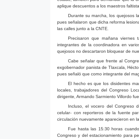
aplique descuentos a los maestros faltista
Durante su marcha, los quejosos lan
pues señalaron que dicha reforma lesiona
las calles junto a la CNTE.
Precisaron que mañana viernes t
integrantes de la coordinadora en varios
quejosos no descartaron bloquear de nuev
Cabe señalar que frente al Congre
exgobernador panista de Tlaxcala, Héctor 
pues señaló que como integrante del magi
El hecho es que los disidentes man
locales, trabajadores del Congreso Loca
dirigente, Armando Sarmiento Villordo fue
Incluso, el vocero del Congreso d
celular- con reporteros de la fuente p
circulación nuevamente aparecieron en la 
Fue hasta las 15:30 horas cuando l
Congreso y del estacionamiento para per