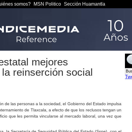
iénes somos?
MSN Politico
Sección Huamantla
estatal mejores
la reinserción social
Tw
n de las personas a la sociedad, el Gobierno del Estado impulsa
internamiento de Tlaxcala, a efecto de que los reclusos tengan un
cio que les permita vincularse al mercado laboral, una vez que
cha, la Secretaría de Seguridad Pública del Estado (Sspe), con el