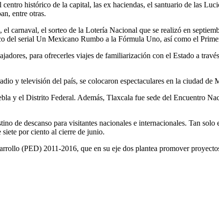
 centro histórico de la capital, las ex haciendas, el santuario de las L
n, entre otras.
el carnaval, el sorteo de la Lotería Nacional que se realizó en septiem
o del serial Un Mexicano Rumbo a la Fórmula Uno, así como el Primer
dores, para ofrecerles viajes de familiarización con el Estado a través d
o y televisión del país, se colocaron espectaculares en la ciudad de Mé
la y el Distrito Federal. Además, Tlaxcala fue sede del Encuentro Naci
ino de descanso para visitantes nacionales e internacionales. Tan solo e
siete por ciento al cierre de junio.
esarrollo (PED) 2011-2016, que en su eje dos plantea promover proyecto