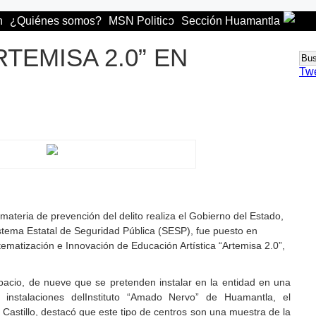
n
¿Quiénes somos?
MSN Politico
Sección Huamantla
TEMISA 2.0” EN
Tw
ateria de prevención del delito realiza el Gobierno del Estado,
istema Estatal de Seguridad Pública (SESP), fue puesto en
ematización e Innovación de Educación Artística “Artemisa 2.0”,
pacio, de nueve que se pretenden instalar en la entidad en una
instalaciones delInstituto “Amado Nervo” de Huamantla, el
r Castillo, destacó que este tipo de centros son una muestra de la