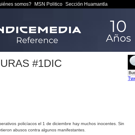
iénes somos?
MSN Politico
Sección Huamantla
URAS #1DIC
Tw
perativos policíacos el 1 de diciembre hay muchos inocentes. Sin
ieron abusos contra algunos manifestantes.