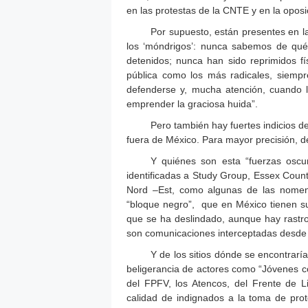
en las protestas de la CNTE y en la oposi
Por supuesto, están presentes en las
los ‘móndrigos’: nunca sabemos de qué
detenidos; nunca han sido reprimidos f
pública como los más radicales, siempre
defenderse y, mucha atención, cuando l
emprender la graciosa huida”.
Pero también hay fuertes indicios
fuera de México. Para mayor precisión, 
Y quiénes son esta “fuerzas oscu
identificadas a Study Group, Essex Coun
Nord –Est, como algunas de las nomenc
“bloque negro”, que en México tienen su
que se ha deslindado, aunque hay rastro
son comunicaciones interceptadas desde 
Y de los sitios dónde se encontrarí
beligerancia de actores como “Jóvenes c
del FPFV, los Atencos, del Frente de L
calidad de indignados a la toma de prot