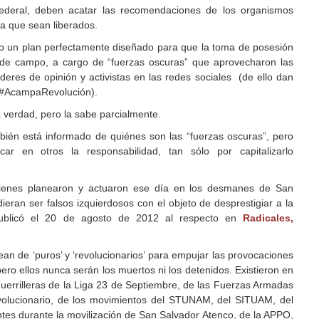
ederal, deben acatar las recomendaciones de los organismos
a que sean liberados.
 un plan perfectamente diseñado para que la toma de posesión
 de campo, a cargo de “fuerzas oscuras” que aprovecharon las
deres de opinión y activistas en las redes sociales (de ello dan
 #AcampaRevolución).
 verdad, pero la sabe parcialmente.
én está informado de quiénes son las “fuerzas oscuras”, pero
r en otros la responsabilidad, tan sólo por capitalizarlo
quienes planearon y actuaron ese día en los desmanes de San
eran ser falsos izquierdosos con el objeto de desprestigiar a la
 publicó el 20 de agosto de 2012 al respecto en
Radicales,
n de ‘puros’ y ‘revolucionarios’ para empujar las provocaciones
pero ellos nunca serán los muertos ni los detenidos. Existieron en
uerrilleras de la Liga 23 de Septiembre, de las Fuerzas Armadas
evolucionario, de los movimientos del STUNAM, del SITUAM, del
s durante la movilización de San Salvador Atenco, de la APPO,