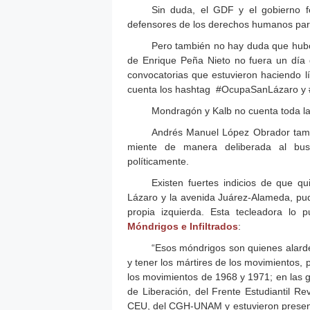
Sin duda, el GDF y el gobierno f
defensores de los derechos humanos par
Pero también no hay duda que hubo
de Enrique Peña Nieto no fuera un día
convocatorias que estuvieron haciendo lí
cuenta los hashtag #OcupaSanLázaro y
Mondragón y Kalb no cuenta toda la
Andrés Manuel López Obrador tambi
miente de manera deliberada al busca
políticamente.
Existen fuertes indicios de que 
Lázaro y la avenida Juárez-Alameda, pudi
propia izquierda. Esta tecleadora lo
Móndrigos e Infiltrados
:
“Esos móndrigos son quienes alardea
y tener los mártires de los movimientos, 
los movimientos de 1968 y 1971; en las g
de Liberación, del Frente Estudiantil R
CEU, del CGH-UNAM y estuvieron presente