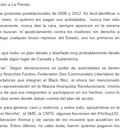
ción a La Parota.
 protestas postelectorales de 2006 y 2012. Es fácil identificar a
 viven, ni quiénes les pagan sus actividades; nunca han sido
ísicamente, nunca dan la cara, siempre aparecen en la escena
 buscan ‘el ajusticiamiento contra los traidores’ sin derecho a
lega cualquier brazo represor del Estado, son los primeros en
 de que hubo un plan ideado y diseñado muy probablemente desde
desde algún lugar de Canadá y Sudamérica.
ras”. Según declaraciones en poder de autoridades se tienen
ty Anarchist Faction, Federation Des Communistes Libertaires de
laturas que integran el Black Bloc, el ahora tan mencionado
 representación en la Alianza Anarquista Revolucionaria, misma
s de que sus integrantes sí participaron en los hechos, como lo
días antes donde daban cuenta del plan de acción.
an para generar caos y violencia, y sobre todo, apoyándose en la
on Noroña”, el SME, la CNTE, algunas facciones del #YoSoy132,
iberación Animal y de varios de los incautos que acudirían en
esta. Estos últimos, no cabe duda, fueron quienes pagaron los