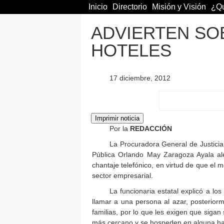
Inicio
Directorio
Misión y Visión
¿Qu
ADVIERTEN SO
HOTELES
17 diciembre, 2012
Por la
REDACCIÓN
La Procuradora General de Justicia
Pública Orlando May Zaragoza Ayala aler
chantaje telefónico, en virtud de que el 
sector empresarial.
La funcionaria estatal explicó a l
llamar a una persona al azar, posterior
familias, por lo que les exigen que sigan 
más cercano y se hospeden en alguna ha