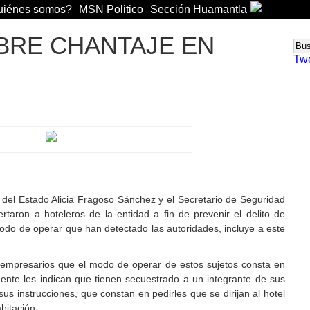
iénes somos?
MSN Politico
Sección Huamantla
BRE CHANTAJE EN
Tw
 del Estado Alicia Fragoso Sánchez y el Secretario de Seguridad
taron a hoteleros de la entidad a fin de prevenir el delito de
modo de operar que han detectado las autoridades, incluye a este
os empresarios que el modo de operar de estos sujetos consta en
mente les indican que tienen secuestrado a un integrante de sus
sus instrucciones, que constan en pedirles que se dirijan al hotel
bitación.