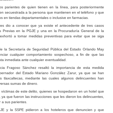
los parientes de quien tienen en la línea, para posteriormente
nen secuestrada a la persona que mantienen en el teléfono y que
os en tiendas departamentales o inclusive en farmacias.
les dio a conocer que ya existe el antecedente de tres casos
es Previas en la PGJE y una en la Procuraduría General de la
 exhortó a tomar medidas preventivas para evitar que se siga
 de la Secretaría de Seguridad Pública del Estado Orlando May
unciar cualquier comportamiento sospechoso, a fin de que las
a inmediata ante cualquier eventualidad.
Alicia Fragoso Sánchez resaltó la importancia de esta medida
obernador del Estado Mariano González Zarur, ya que se han
s tlaxcaltecas, mediante las cuales algunos delincuentes han
iversas sumas de dinero.
 víctimas de este delito, quienes se hospedaron en un hotel que
, ya que fueron las instrucciones que les dieron los delincuentes,
 a sus parientes.
GJE y la SSPE pidieron a los hoteleros que denuncien y que