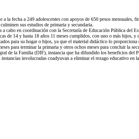
nde a la fecha a 249 adolescentes con apoyos de 650 pesos mensuales, 
ulminen sus estudios de primaria y secundaria.
va a cabo en coordinación con la Secretaría de Educación Pública del Est
tecas de 14 y hasta 18 años 11 meses cumplidos, con uno o más hijos, y 
izados para su hogar o hijos, ya que el material didáctico lo proporcion
meses para terminar la primaria y otros ochos meses para concluir la se
egral de la Familia (DIF), instancia que ha difundido los beneficios del
 instancias involucradas coadyuvan a eliminar el rezago educativo en la