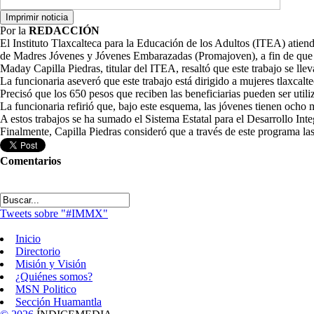
Por la
REDACCIÓN
El Instituto Tlaxcalteca para la Educación de los Adultos (ITEA) atie
de Madres Jóvenes y Jóvenes Embarazadas (Promajoven), a fin de que c
Maday Capilla Piedras, titular del ITEA, resaltó que este trabajo se lle
La funcionaria aseveró que este trabajo está dirigido a mujeres tlaxcal
Precisó que los 650 pesos que reciben las beneficiarias pueden ser util
La funcionaria refirió que, bajo este esquema, las jóvenes tienen ocho 
A estos trabajos se ha sumado el Sistema Estatal para el Desarrollo Int
Finalmente, Capilla Piedras consideró que a través de este programa las
Comentarios
Tweets sobre "#IMMX"
Inicio
Directorio
Misión y Visión
¿Quiénes somos?
MSN Politico
Sección Huamantla