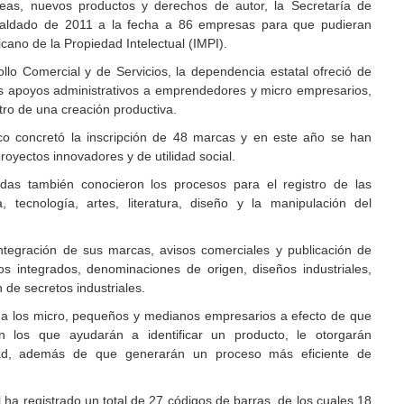
deas, nuevos productos y derechos de autor, la Secretaría de
paldado de 2011 a la fecha a 86 empresas para que pudieran
icano de la Propiedad Intelectual (IMPI).
llo Comercial y de Servicios, la dependencia estatal ofreció de
tos apoyos administrativos a emprendedores y micro empresarios,
stro de una creación productiva.
co concretó la inscripción de 48 marcas y en este año se han
royectos innovadores y de utilidad social.
as también conocieron los procesos para el registro de las
 tecnología, artes, literatura, diseño y la manipulación del
integración de sus marcas, avisos comerciales y publicación de
s integrados, denominaciones de origen, diseños industriales,
 de secretos industriales.
a los micro, pequeños y medianos empresarios a efecto de que
n los que ayudarán a identificar un producto, le otorgarán
ridad, además de que generarán un proceso más eficiente de
 ha registrado un total de 27 códigos de barras, de los cuales 18