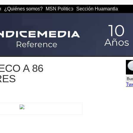
n
¿Quiénes somos?
MSN Politico
Sección Huamantla
ECO A 86
RES
Tw