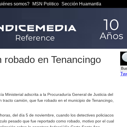
iénes somos?
MSN Politico
Sección Huamantla
 robado en Tenancingo
Tw
ía Ministerial adscrita a la Procuraduría General de Justicia del
n tracto camión, que fue robado en el municipio de Tenancingo,
 horas, del día 5 de noviembre, cuando los detectives policiacos
ículo pesado que fue reportado como robado, motivo por el cual
lización sobre la carretera federal Vía Corta Santa Ana