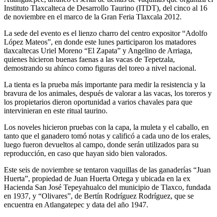
Instituto Tlaxcalteca de Desarrollo Taurino (ITDT), del cinco al 16
de noviembre en el marco de la Gran Feria Tlaxcala 2012.
La sede del evento es el lienzo charro del centro expositor “Adolfo
López Mateos”, en donde este lunes participaron los matadores
tlaxcaltecas Uriel Moreno “El Zapata” y Angelino de Arriaga,
quienes hicieron buenas faenas a las vacas de Tepetzala,
demostrando su ahínco como figuras del toreo a nivel nacional.
La tienta es la prueba más importante para medir la resistencia y la
bravura de los animales, después de valorar a las vacas, los toreros y
los propietarios dieron oportunidad a varios chavales para que
intervinieran en este ritual taurino.
Los noveles hicieron pruebas con la capa, la muleta y el caballo, en
tanto que el ganadero tomó notas y calificó a cada uno de los erales,
luego fueron devueltos al campo, donde serán utilizados para su
reproducción, en caso que hayan sido bien valorados.
Este seis de noviembre se tentaron vaquillas de las ganaderías “Juan
Huerta”, propiedad de Juan Huerta Ortega y ubicada en la ex
Hacienda San José Tepeyahualco del municipio de Tlaxco, fundada
en 1937, y “Olivares”, de Bertín Rodríguez Rodríguez, que se
encuentra en Atlangatepec y data del año 1947.