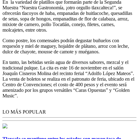
En la variedad de platillos que formarán parte de la Segunda
Muestra “Nuestra Gastronomía, ¡otro orgullo tlaxcalteca!”, se
ofrecerán tlacoyos de haba, empanadas de huitlacoche, quesadillas
de setas, sopa de hongos, empanaditas de flor de calabaza, arroz,
mixiote de carnero, pollo Tocatlán, conejo, filetes, carnes,
molcajetes, entre otros.
Como postre, los comensales podrán degustar buñuelos con
requesón y miel de maguey, hojaldre de plátano, arroz con leche,
dulce de chayote, mousse de camote y muéganos.
En tanto, las bebidas serán agua de diversos sabores, mezcal y el
tradicional pulque.
La cita es este 16 de noviembre en el salón
Joaquín Cisneros Molina del recinto ferial “Adolfo López Mateos”.
La venta de boletos se realiza en el patronato de feria, ubicado en el
Centro de Convenciones; el costo de 400 pesos y el evento será
amenizado por los grupos versátiles “Caras Opuestas” y “Golden
Music”.
LO MÁS POPULAR
Tlaxcala se mantiene entre los estados con mayor tasa de