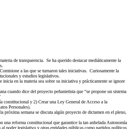
n materia de transparencia. Se ha querido destacar mediáticamente la
s.
Comisione a las que se turnaron tales iniciativas. Curiosamente la
ucionales y estudios legislativos.
nicia en la materia sea sobre su iniciativa y prácticamente se ignore
ana cuando dice del proyecto peñanietista que “se propone un sistema
”
mía constitucional y 2) Crear una Ley General de Acceso a la
atos Personales).
n la próxima semana se discuta algún proyecto de dictamen en el pleno,
on una reforma constitucional que garantice la tan anhelada Autonomía
al poder legislativo y otras entidades públicas como partidos políticos