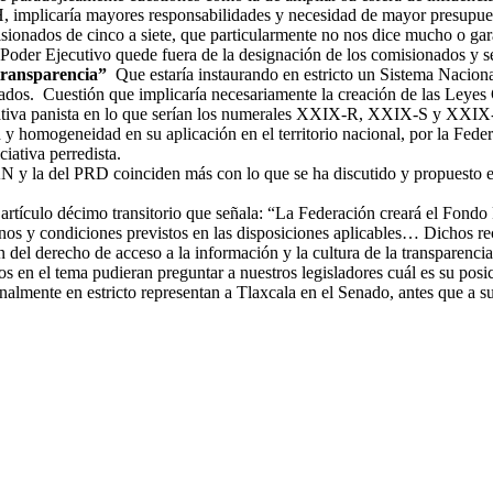
 implicaría mayores responsabilidades y necesidad de mayor presupues
ionados de cinco a siete, que particularmente no nos dice mucho o gar
el Poder Ejecutivo quede fuera de la designación de los comisionados y 
transparencia”
Que estaría instaurando en estricto un Sistema Nacion
dos. Cuestión que implicaría necesariamente la creación de las Leyes 
tiva panista en lo que serían los numerales XXIX-R, XXIX-S y XXIX-T, 
omogeneidad en su aplicación en el territorio nacional, por la Federac
iativa perredista.
 PAN y la del PRD coinciden más con lo que se ha discutido y propuesto
 artículo décimo transitorio que señala: “La Federación creará el Fond
minos y condiciones previstos en las disposiciones aplicables… Dichos re
del derecho de acceso a la información y la cultura de la transparencia
os en el tema pudieran preguntar a nuestros legisladores cuál es su posi
lmente en estricto representan a Tlaxcala en el Senado, antes que a sus