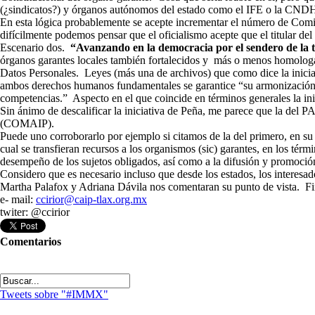
(¿sindicatos?) y órganos autónomos del estado como el IFE o la CNDH,
En esta lógica probablemente se acepte incrementar el número de Comis
difícilmente podemos pensar que el oficialismo acepte que el titular d
Escenario dos.
“Avanzando en la democracia por el sendero de la 
órganos garantes locales también fortalecidos y más o menos homologa
Datos Personales. Leyes (más una de archivos) que como dice la inicia
ambos derechos humanos fundamentales se garantice “su armonización y h
competencias.” Aspecto en el que coincide en términos generales la inic
Sin ánimo de descalificar la iniciativa de Peña, me parece que la del
(COMAIP).
Puede uno corroborarlo por ejemplo si citamos de la del primero, en su
cual se transfieran recursos a los organismos (sic) garantes, en los tér
desempeño de los sujetos obligados, así como a la difusión y promoción 
Considero que es necesario incluso que desde los estados, los interesad
Martha Palafox y Adriana Dávila nos comentaran su punto de vista. Fina
e- mail:
ccirior@caip-tlax.org.mx
twiter: @ccirior
Comentarios
Tweets sobre "#IMMX"