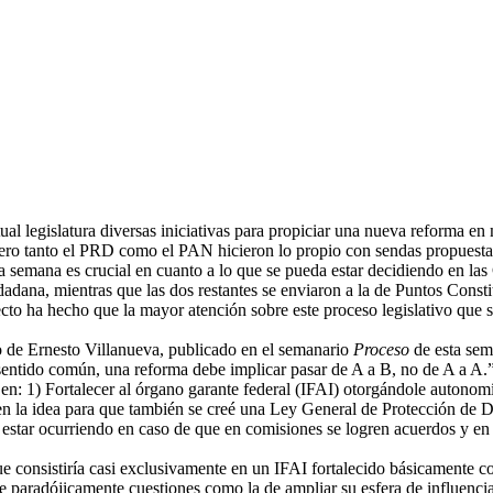
ual legislatura diversas iniciativas para propiciar una nueva reforma e
ero tanto el PRD como el PAN hicieron lo propio con sendas propuesta
 semana es crucial en cuanto a lo que se pueda estar decidiendo en las 
adana, mientras que las dos restantes se enviaron a la de Puntos Constit
 ha hecho que la mayor atención sobre este proceso legislativo que se i
co de Ernesto Villanueva, publicado en el semanario
Proceso
de esta sem
entido común, una reforma debe implicar pasar de A a B, no de A a A.
s en: 1) Fortalecer al órgano garante federal (IFAI) otorgándole autono
n la idea para que también se creé una Ley General de Protección de D
a estar ocurriendo en caso de que en comisiones se logren acuerdos y e
 consistiría casi exclusivamente en un IFAI fortalecido básicamente c
e paradójicamente cuestiones como la de ampliar su esfera de influencia 