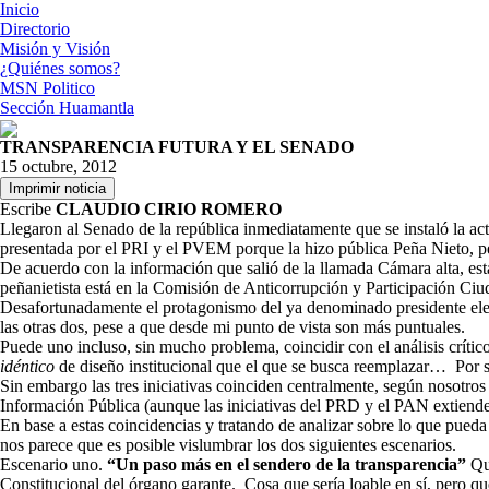
Inicio
Directorio
Misión y Visión
¿Quiénes somos?
MSN Politico
Sección Huamantla
TRANSPARENCIA FUTURA Y EL SENADO
15 octubre, 2012
Escribe
CLAUDIO CIRIO ROMERO
Llegaron al Senado de la república inmediatamente que se instaló la act
presentada por el PRI y el PVEM porque la hizo pública Peña Nieto, p
De acuerdo con la información que salió de la llamada Cámara alta, esta
peñanietista está en la Comisión de Anticorrupción y Participación Ciud
Desafortunadamente el protagonismo del ya denominado presidente electo
las otras dos, pese a que desde mi punto de vista son más puntuales.
Puede uno incluso, sin mucho problema, coincidir con el análisis críti
idéntico
de diseño institucional que el que se busca reemplazar… Por s
Sin embargo las tres iniciativas coinciden centralmente, según nosotro
Información Pública (aunque las iniciativas del PRD y el PAN extiende
En base a estas coincidencias y tratando de analizar sobre lo que pued
nos parece que es posible vislumbrar los dos siguientes escenarios.
Escenario uno.
“Un paso más en el sendero de la transparencia”
Que
Constitucional del órgano garante. Cosa que sería loable en sí, pero qu