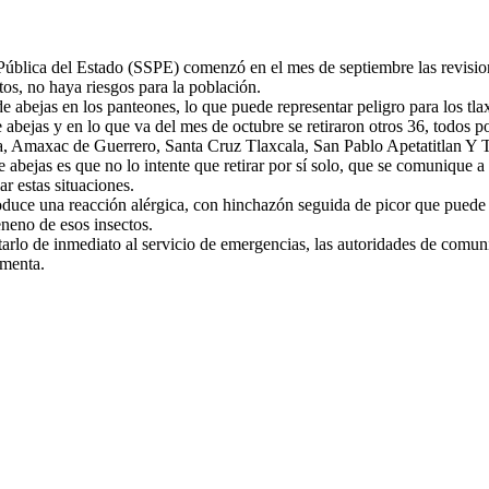
ública del Estado (SSPE) comenzó en el mes de septiembre las revisione
tos, no haya riesgos para la población.
abejas en los panteones, lo que puede representar peligro para los tlaxc
abejas y en lo que va del mes de octubre se retiraron otros 36, todos p
a, Amaxac de Guerrero, Santa Cruz Tlaxcala, San Pablo Apetatitlan Y T
abejas es que no lo intente que retirar por sí solo, que se comunique a 
r estas situaciones.
uce una reacción alérgica, con hinchazón seguida de picor que puede du
eneno de esos insectos.
rtarlo de inmediato al servicio de emergencias, las autoridades de comu
ementa.